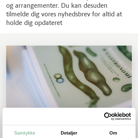
og arrangementer. Du kan desuden
tilmelde dig vores nyhedsbrev for altid at
holde dig opdateret
Læs mere om Nyheder
Nyheder
Samtykke
Detaljer
Om
Hold dig orienteret om de seneste nyheder og