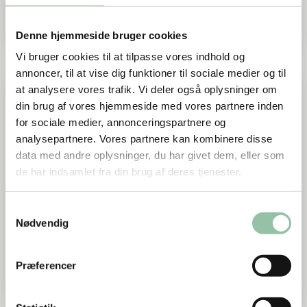
begivenheder i branchen. Vores nyhedsoverblik
bliver løbende opdateret.
Denne hjemmeside bruger cookies
Vi bruger cookies til at tilpasse vores indhold og
Læs mere om Priser & konkurrencer
annoncer, til at vise dig funktioner til sociale medier og til
at analysere vores trafik. Vi deler også oplysninger om
din brug af vores hjemmeside med vores partnere inden
for sociale medier, annonceringspartnere og
analysepartnere. Vores partnere kan kombinere disse
data med andre oplysninger, du har givet dem, eller som
de har indsamlet fra din brug af deres tjenester.
Samtykkevalg
Nødvendig
Priser & konkurrencer
Her finder du overblikket over vores
Præferencer
fødevarepriser og kokkekonkurrencer