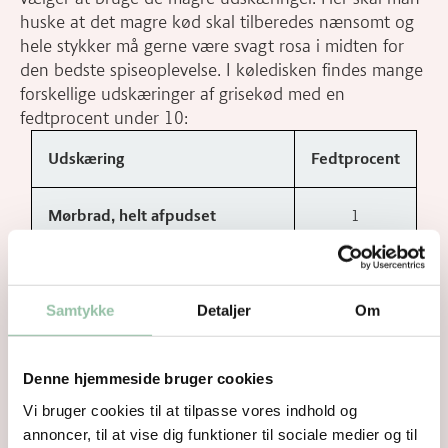
huske at det magre kød skal tilberedes nænsomt og
hele stykker må gerne være svagt rosa i midten for
den bedste spiseoplevelse. I køledisken findes mange
forskellige udskæringer af grisekød med en
fedtprocent under 10:
Udskæring
Fedtprocent
Mørbrad, helt afpudset
1
Filet, helt afpudset / Filet royal
1
Samtykke
Detaljer
Om
Schnitzel af inderlår
2
Denne hjemmeside bruger cookies
Lever
3
Vi bruger cookies til at tilpasse vores indhold og
annoncer, til at vise dig funktioner til sociale medier og til
Flanksteak
4