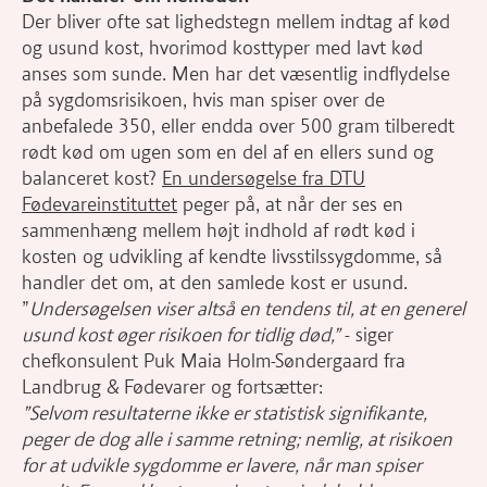
Der bliver ofte sat lighedstegn mellem indtag af kød
og usund kost, hvorimod kosttyper med lavt kød
anses som sunde. Men har det væsentlig indflydelse
på sygdomsrisikoen, hvis man spiser over de
anbefalede 350, eller endda over 500 gram tilberedt
rødt kød om ugen som en del af en ellers sund og
balanceret kost?
En undersøgelse fra DTU
Fødevareinstituttet
peger på, at når der ses en
sammenhæng mellem højt indhold af rødt kød i
kosten og udvikling af kendte livsstilssygdomme, så
handler det om, at den samlede kost er usund.
”
Undersøgelsen viser altså en tendens til, at en generel
usund kost øger risikoen for tidlig død,”
- siger
chefkonsulent Puk Maia Holm-Søndergaard fra
Landbrug & Fødevarer og fortsætter:
”Selvom resultaterne ikke er statistisk signifikante,
peger de dog alle i samme retning; nemlig, at risikoen
for at udvikle sygdomme er lavere, når man spiser