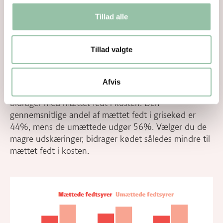
Culotte
10
Tillad alle
Kotelet
10
Tillad valgte
Hakket grisekød
3-10
Afvis
Danskernes kostvaneundersøgelser pointerer, at kød
bidrager med mættet fedt i kosten. Den
gennemsnitlige andel af mættet fedt i grisekød er
44%, mens de umættede udgør 56%. Vælger du de
magre udskæringer, bidrager kødet således mindre til
mættet fedt i kosten.