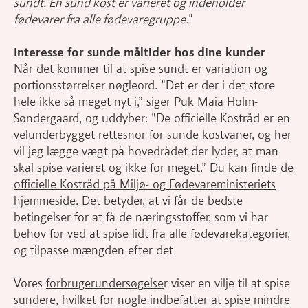
sundt. En sund kost er varieret og indeholder
fødevarer fra alle fødevaregruppe.
"
Interesse for sunde måltider hos dine kunder
Når det kommer til at spise sundt er variation og
portionsstørrelser nøgleord. ”Det er der i det store
hele ikke så meget nyt i,” siger Puk Maia Holm-
Søndergaard, og uddyber: ”De officielle Kostråd er en
velunderbygget rettesnor for sunde kostvaner, og her
vil jeg lægge vægt på hovedrådet der lyder, at man
skal spise varieret og ikke for meget.”
Du kan finde de
officielle Kostråd på Miljø- og Fødevareministeriets
hjemmeside
. Det betyder, at vi får de bedste
betingelser for at få de næringsstoffer, som vi har
behov for ved at spise lidt fra alle fødevarekategorier,
og tilpasse mængden efter det
Vores
forbrugerundersøgelse
r viser en vilje til at spise
sundere, hvilket for nogle indbefatter at
spise mindre