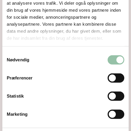
at analysere vores trafik. Vi deler også oplysninger om
din brug af vores hjemmeside med vores partnere inden
Mørbrad med bimørbrad
4
for sociale medier, annonceringspartnere og
analysepartnere. Vores partnere kan kombinere disse
data med andre oplysninger, du har givet dem, eller som
Strimler og tern
4
de har indsamlet fra din brug af deres tjenester.
Mignon
4
Samtykkevalg
Nødvendig
Hjerte
4
Præferencer
Hamburgerryg
5
Statistik
Kæbe
5
Marketing
Minutkotelet / Kotelet uden
5
fedtkant