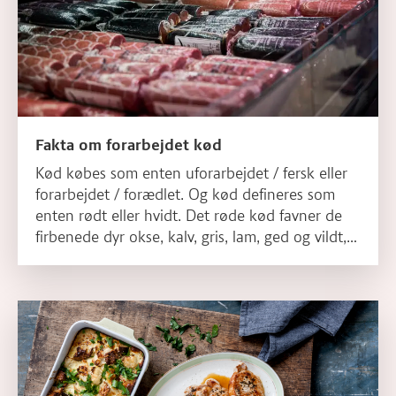
Fakta om forarbejdet kød
Kød købes som enten uforarbejdet / fersk eller
forarbejdet / forædlet. Og kød defineres som
enten rødt eller hvidt. Det røde kød favner de
firbenede dyr okse, kalv, gris, lam, ged og vildt,
mens hvidt kød omfatter fjerkræ. I studier om
sundhed og ernæring indgår forarbejdet kød
oftest som en stor gruppe og er en blanding af
Læs mere om Smag & tilberedning
alle arter.