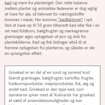
kød
og mere fra planteriget. Den rette balance
mellem planter og animalske fødevarer er dog vigtig
at have for øje, så behovet for næringsstoffer
kommes i møde. Her kommer
”kødfaktoren”
i spil.
Ved at have op til 50 gram tilberedt kød eller fisk i en
ret med fuldkorn, bælgfrugter og mørkegrønne
grøntsager øges optagelsen af jern og zink fra
plantekilderne. Kød og fisk bidrager altså til at
fremme optagelsen fra planterne, og således er der
en synergetisk effekt.
Grisekød er en del af en sund og varieret kost
blandt grøntsager, bælgfrugter, kartofler, frugter,
fuldkornsprodukter, mejeriprodukter, fisk, æg og
andet kød. Grisekød er den type kød, som
danskerne spiser mest af. Kulinarisk har grisekød
et væld af anvendelsesmuligheder og kan