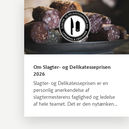
Læs mere om Om Slagter- og Delikatesseprisen 2026
Om Slagter- og Delikatesseprisen
2026
Slagter- og Delikatesseprisen er en
personlig anerkendelse af
slagtermesterens faglighed og ledelse
af hele teamet. Det er den nytænkende
og engagerede holdindsats på tværs af
delikatesse og slagter, der udgør de
gode kundeoplevelser.