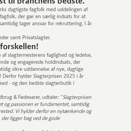
st til branchens bedste.
ks dygtigste fagfolk med uddelingen af
agfolk, der gør en særlig indsats for at
amtidig tager ansvar for rekruttering. I år
der samt Privatslagter.
forskellen!
 af slagtermesterens faglighed og ledelse,
nde og engagerede holdindsats, der
idig sikre uddannelse af nye, dygtige
! Derfor hylder Slagterprisen 2025 i år
ked - og den bedste slagterbutik i
rug & Fødevarer, udtaler: "
Slagterprisen
et og passionen er fundamentet, samtidig
ærested. Vi hylder derfor en nytænkende og
s, der ligger bag ved de gode