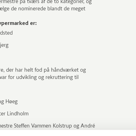
termestre på tværs af de to kategorier, og
dvælge de nominerede blandt de meget
ypermarked er:
rdsted
bjerg
e, der har helt fod på håndværket og
ar for udvikling og rekruttering til
:
ing Høeg
eter Lindholm
mestre Steffen Vammen Kolstrup og André