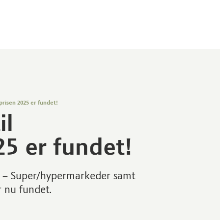
prisen 2025 er fundet!
il
25 er fundet!
ier – Super/hypermarkeder samt
r nu fundet.