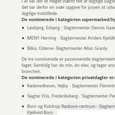
I år var der et meget stærkt felt af dygtige slag
det var derfor en svær opgave for juryen at u
dygtige indstillede.
De nominerede i kategorien supermarked/h
Løvbjerg, Esbjerg - Slagtermester Dennis Gaa
MENY Herning - Slagtermester Anders Kjeld
Bilka, Odense -Slagtermester Allan Granly
De tre nominerede er passionerede slagtermestr
faget. Samtidig har de min. én elev, og tager ansv
branchen.
De nominerede i kategorien privatslagter er
Kødsnedkeren, Vejby - Slagtermester Flemm
Slagter Friis, Frederiksberg - Slagtermester P
Born og Kolstrup Rødovre centrum - Slagter
Kjelkvist-Born