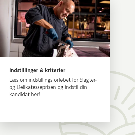
Læs mere om Indstillinger & kriterier
Indstillinger & kriterier
Læs om indstillingsforløbet for Slagter-
og Delikatesseprisen og indstil din
kandidat her!