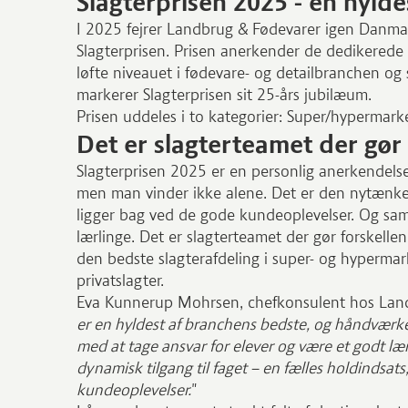
Slagterprisen 2025 - en hylde
I 2025 fejrer Landbrug & Fødevarer igen Danmar
Slagterprisen. Prisen anerkender de dedikerede f
løfte niveauet i fødevare- og detailbranchen og s
markerer Slagterprisen sit 25-års jubilæum.
Prisen uddeles i to kategorier: Super/hypermarke
Det er slagterteamet der gør 
Slagterprisen 2025 er en personlig anerkendelse
men man vinder ikke alene. Det er den nytænke
ligger bag ved de gode kundeoplevelser. Og samt
lærlinge. Det er slagterteamet der gør forskellen
den bedste slagterafdeling i super- og hypermar
privatslagter.
Eva Kunnerup Mohrsen, chefkonsulent hos Landb
er en hyldest af branchens bedste, og håndværk
med at tage ansvar for elever og være et godt l
dynamisk tilgang til faget – en fælles holdindsat
kundeoplevelser.
"