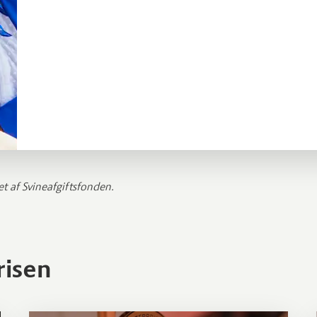
et af Svineafgiftsfonden.
risen