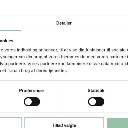
e vis fremtiden og ambitionerne for
 ansvar for rekruttering til branchen.
ow på Fødevaredagen den 16.
Detaljer
ookies
se vores indhold og annoncer, til at vise dig funktioner til sociale
oplysninger om din brug af vores hjemmeside med vores partnere i
Chefkonsulent, Markedsføring
ysepartnere. Vores partnere kan kombinere disse data med andr
Eva Kunnerup Mohrsen
et fra din brug af deres tjenester.
+45 4244 1351
ekmo@lf.dk
Præferencer
Statistik
Tillad valgte