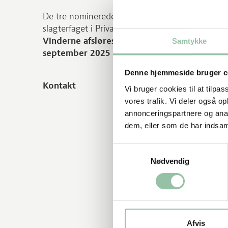
De tre nominerede repræsenterer på fornemmest
slagterfaget i Privatslagter og samtidig tager de
Vinderne afsløres ved et storslået awardsh
Samtykke
september 2025 på Hindsgavl.
Denne hjemmeside bruger c
Kontakt
Vi bruger cookies til at tilpas
vores trafik. Vi deler også 
annonceringspartnere og anal
dem, eller som de har indsaml
Samtykkevalg
Nødvendig
Afvis