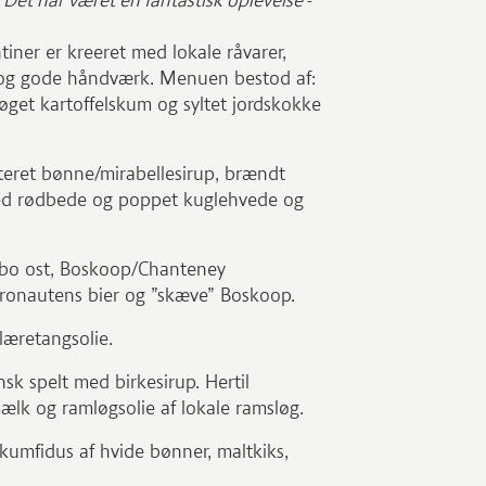
e. Det har været en fantastisk oplevelse
-
ner er kreeret med lokale råvarer,
d og gode håndværk. Menuen bestod af:
røget kartoffelskum og syltet jordskokke
eret bønne/mirabellesirup, brændt
 red rødbede og poppet kuglehvede og
øbo ost, Boskoop/Chanteney
tronautens bier og ”skæve” Boskoop.
æretangsolie.
sk spelt med birkesirup. Hertil
k og ramløgsolie af lokale ramsløg.
kumfidus af hvide bønner, maltkiks,