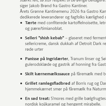
stærkt felt, så stor respekt til de øvrige deltager
siger Jakob Brønd fra Gastro Kantiner.
Årets Grønne Kantinemenu 2026 fra Gastro Kanti
dedikerede leverandører og fagfolks kærlighe
Tærte
med confiterede kartoffelnoisette, let
og pære/timianoblat.
Selleri ”shish kebab”
– glaseret med ferment
sellericreme, dansk dukkah af Detroit Dark
røde urter
Panisse på Ingridærter
, Tranum linser og S
gulerodsklæde og gastrik af honning fra Gas
Skilt kærnemælkssauce
på fåremælk med bl
Grillet ramløgsfladbrød
af Borris rug og Dan
hjemmekærnet smør på fåremælk fra Naturmæl
En sød treat:
S’mores med grille bælgfrugtes
nordisk kojikaramel og hengemt mirabelle.