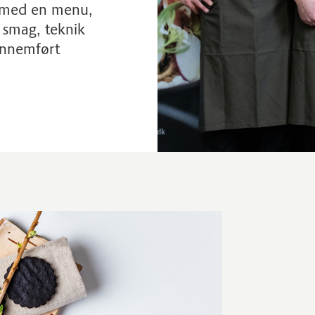
d med en menu,
 smag, teknik
ennemført