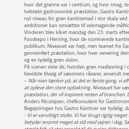
hvor det grønne var i centrum, og hvor smag, tek
helstøbt gastronomisk præstation. Gastro Kant
nyt niveau for grøn kantinemad i stor skala ve
ambitioner kan omsættes til velsmagende måltid
Vinderen blev kåret mandag den 23. marts efter
Foodexpo i Herning, hvor de nominerede kantine
publikum. Niveauet var højt, men teamet fra G
gennemført præstation, hvor hver servering de
og en tydelig grøn vision.
På scenen viste de, hvordan grøn madlavning i 
bevidste tilvalg af sæsonens råvarer, anvendt m
–
Når man tænker på, at det er første gang, vi 
at opleve den store opbakning. Niveauet har være
præstation, der vil inspirere resten af branchen.
Anders Nicolajsen, chefkonsulent for Gastronom
Begejstringen hos Gastro Kantiner var tydelig, da
-
Vi er vanvittigt stolte. Vi har brugt rigtig mege
betyder enormt meget at stå med sejren i dag. Sam