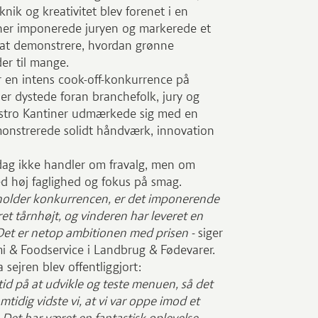
nik og kreativitet blev forenet i en
iner imponerede juryen og markerede et
d at demonstrere, hvordan grønne
er til mange.
 en intens cook-off-konkurrence på
r dystede foran branchefolk, jury og
astro Kantiner udmærkede sig med en
monstrerede solidt håndværk, innovation
dag ikke handler om fravalg, men om
ed høj faglighed og fokus på smag.
afholder konkurrencen, er det imponerende
t tårnhøjt, og vinderen har leveret en
 Det er netop ambitionen med prisen -
siger
i & Foodservice i Landbrug & Fødevarer.
 sejren blev offentliggjort:
t tid på at udvikle og teste menuen, så det
tidig vidste vi, at vi var oppe imod et