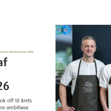
 grønne kantinemenu 2026
af
26
k off til årets
ire ambitiøse