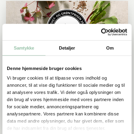
Læs mere om Frugt- og Grøntprisen
Samtykke
Detaljer
Om
Denne hjemmeside bruger cookies
Frugt- og Grøntprisen
Vi bruger cookies til at tilpasse vores indhold og
annoncer, til at vise dig funktioner til sociale medier og til
Frugt- og grøntprisen er med til at sætte skub i
at analysere vores trafik. Vi deler også oplysninger om
den grønne udvikling. Prisen hylder de ildsjæle,
din brug af vores hjemmeside med vores partnere inden
der er ambassadører for frugt og grønt ude i
for sociale medier, annonceringspartnere og
landets butikker.
analysepartnere. Vores partnere kan kombinere disse
data med andre oplysninger, du har givet dem, eller som
de har indsamlet fra din brug af deres tjenester.