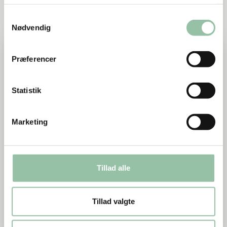
Foodservicepriser
Samtykkevalg
Nødvendig
Kantineprisen 2025
Præferencer
Statistik
Marketing
Kantineprisen
Tillad alle
Kantineprisen er sat i verden for at sikre
kontinuerlig udvikling i branchen og hylde dem,
der går forrest for at udvikle deres kantine- og
Tillad valgte
spiseoplevelse.