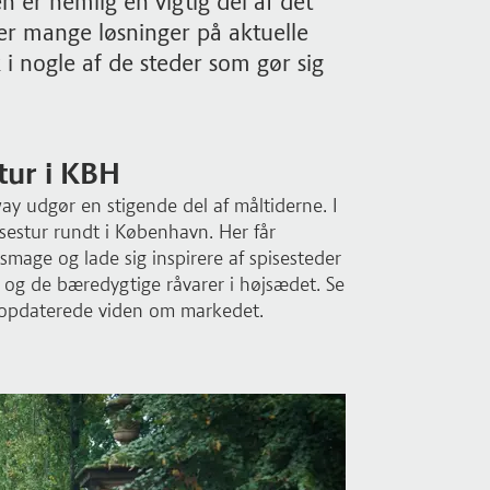
n er nemlig en vigtig del af det
r mange løsninger på aktuelle
 i nogle af de steder som gør sig
tur i KBH
y udgør en stigende del af måltiderne. I
sestur rundt i København. Her får
 smage og lade sig inspirere af spisesteder
og de bæredygtige råvarer i højsædet. Se
 opdaterede viden om markedet.