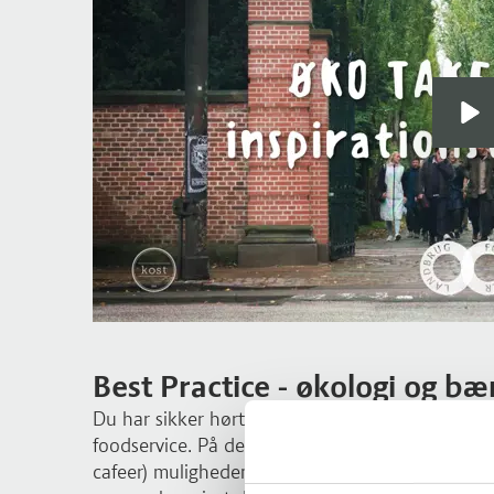
Best Practice - økologi og b
Du har sikker hørt budskabet om, at økologi o
foodservice. På denne tur får beslutningstagere 
cafeer) muligheden for at opleve nogle af de st