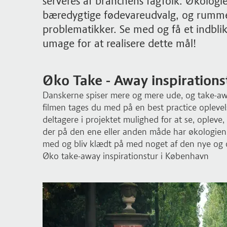
serveres af branchens fagfolk. Økologie
bæredygtige fødevareudvalg, og rumme
problematikker. Se med og få et indblik
umage for at realisere dette mål!
Øko Take - Away inspirations
Danskerne spiser mere og mere ude, og take-awa
filmen tages du med på en best practice oplevel
deltagere i projektet mulighed for at se, opleve,
der på den ene eller anden måde har økologien 
med og bliv klædt på med noget af den nye og
Øko take-away inspirationstur i København