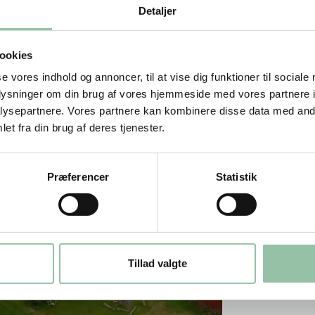
det bæredygtige til en bærende del af
Detaljer
Dragsholm slot, betyder økologi meget,
lmen og hør mere om de konkrete øko-
es bud på hvorfor de mener at økologi
ookies
 råvarer.
se vores indhold og annoncer, til at vise dig funktioner til sociale
oplysninger om din brug af vores hjemmeside med vores partnere i
ysepartnere. Vores partnere kan kombinere disse data med andr
et fra din brug af deres tjenester.
Præferencer
Statistik
Tillad valgte