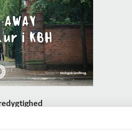
æredygtighed
g bæredygtighed kan fylde endnu mere i
fra HoReCa (hoteller, restauranter og
eder, som netop er stærke på økologien –