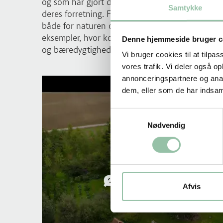
og som har gjort det lokale, det økologiske og 
Samtykke
deres forretning. For Michelin-restauranten på 
både for naturen og for produktet. Se med i fi
eksempler, hvor kokke og ejere kommer med der
Denne hjemmeside bruger c
og bæredygtighed går hånd i hånd med kvalitets
Vi bruger cookies til at tilpas
vores trafik. Vi deler også 
annonceringspartnere og anal
dem, eller som de har indsaml
Samtykkevalg
Nødvendig
Afvis