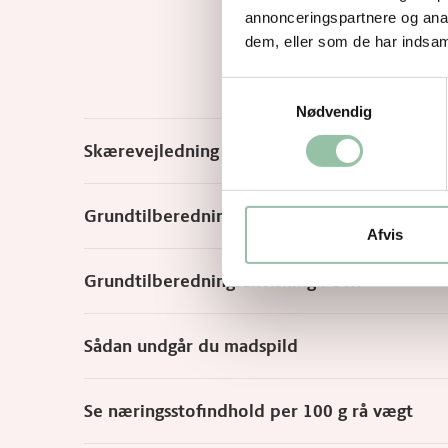
annonceringspartnere og anal
dem, eller som de har indsaml
Samtykkevalg
Nødvendig
Skærevejledning
Grundtilberedningsanvisning på pande
Afvis
Grundtilberedningsanvisning i ovn
Sådan undgår du madspild
Se næringsstofindhold per 100 g rå vægt