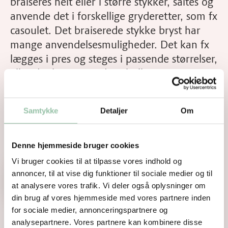
braiseres helt eller i større stykker, saltes og
anvende det i forskellige gryderetter, som fx
casoulet. Det braiserede stykke bryst har
mange anvendelsesmuligheder. Det kan fx
lægges i pres og steges i passende størrelser,
eller det kan anvendes til rillette.
Anprisninger kan enten være ernæringsanprisninger
Samtykke
Detaljer
Om
eller sundhedsanprisninger, der en positiv beskrivelse
af det konkrete produkts ernæringsmæssige og/ eller
sundhedsmæssige egenskaber.
Denne hjemmeside bruger cookies
Vi bruger cookies til at tilpasse vores indhold og
annoncer, til at vise dig funktioner til sociale medier og til
Download anprisninger
at analysere vores trafik. Vi deler også oplysninger om
din brug af vores hjemmeside med vores partnere inden
for sociale medier, annonceringspartnere og
analysepartnere. Vores partnere kan kombinere disse