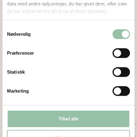
data med andre oplysninger, du har givet dem, eller som
de har indsamlet fra din brug af deres tjenester.
Samtykkevalg
Nødvendig
Præferencer
Statistik
Skærevejledning
Marketing
Grundtilberedningsanvisning i ovn
Undgå madspild
Tillad alle
Se næringsstofindhold per 100 g rå vægt