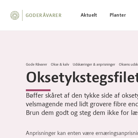
Aktuelt
Planter
GODERÅVARER
Gode Råvarer
Okse & kalv
Udskæringer & anprisninger
Oksens udsk
Oksetykstegsfile
Bøffer skåret af den tykke side af oksety
velsmagende med lidt grovere fibre end 
Brun dem godt og steg dem ikke for læng
Anprisninger kan enten være ernæringsanprisnin