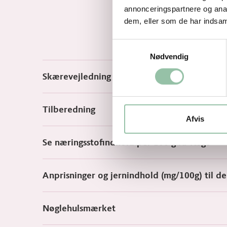
annonceringspartnere og anal
dem, eller som de har indsaml
Samtykkevalg
Nødvendig
Skærevejledning
Tilberedning
Afvis
Se næringsstofindhold per 100 g rå vægt
Anprisninger og jernindhold (mg/100g) til d
Nøglehulsmærket