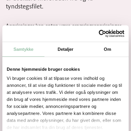
tyndstegsfilet.
Anprisninger kan enten være ernæringsanprisninger
eller sundhedsanprisninger, der en positiv beskrivelse
af det konkrete produkts ernæringsmæssige og/ eller
sundhedsmæssige egenskaber.
Samtykke
Detaljer
Om
Anprisninger
Denne hjemmeside bruger cookies
Vi bruger cookies til at tilpasse vores indhold og
annoncer, til at vise dig funktioner til sociale medier og til
at analysere vores trafik. Vi deler også oplysninger om
din brug af vores hjemmeside med vores partnere inden
for sociale medier, annonceringspartnere og
analysepartnere. Vores partnere kan kombinere disse
data med andre oplysninger, du har givet dem, eller som
de har indsamlet fra din brug af deres tjenester.