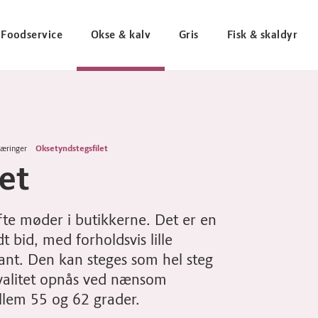
Foodservice
Okse & kalv
Gris
Fisk & skaldyr
æringer
Oksetyndstegsfilet
et
fte møder i butikkerne. Det er en
bid, med forholdsvis lille
nt. Den kan steges som hel steg
ekvalitet opnås ved nænsom
llem 55 og 62 grader.