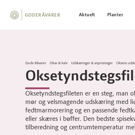
Aktuelt
Planter
GODERÅVARER
Gode Råvarer
Okse & kalv
Udskæringer & anprisninger
Oksens udsk
Oksetyndstegsfil
Oksetyndstegsfileten er en steg, man o
mør og velsmagende udskæring med lidt 
fedtmarmorering og en passende fedtka
eller skæres i bøffer. Den bedste spis
tilberedning og centrumtemperatur me