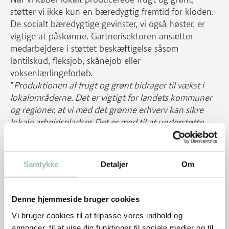
støtter vi ikke kun en bæredygtig fremtid for kloden.
De socialt bæredygtige gevinster, vi også høster, er
vigtige at påskønne. Gartnerisektoren ansætter
medarbejdere i støttet beskæftigelse såsom
løntilskud, fleksjob, skånejob eller
voksenlærlingeforløb.
”
Produktionen af frugt og grønt bidrager til vækst i
lokalområderne. Det er vigtigt for landets kommuner
og regioner, at vi med det grønne erhverv kan sikre
lokale arbejdspladser. Det er med til at understøtte
livet på landet.
”
Lærke Kirstine Lund, Sektorchef for planter og planterige
fødevarer, Landbrug & Fødevarer F.m.b.A
Samtykke
Detaljer
Om
Vores gartnere investerer i ordentlige arbejdsforhold
og lønner de ansatte for det gode arbejde. Når vi
køber lokalt, køber vi mere end et produkt. Vi
Denne hjemmeside bruger cookies
investerer i trygheden ved de velkendte lokale sociale
Vi bruger cookies til at tilpasse vores indhold og
værdikæder, arbejdsforhold, bæredygtighed og ikke
annoncer, til at vise dig funktioner til sociale medier og til