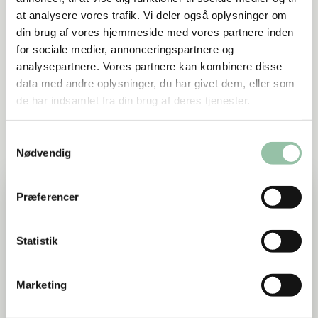
mindst produkter af topkvalitet.
at analysere vores trafik. Vi deler også oplysninger om
Publikationen udkommer både digitalt og trykt. Hvis
din brug af vores hjemmeside med vores partnere inden
du ønsker guiden lige ved hånden, kan du få den
for sociale medier, annonceringspartnere og
tilsendt som trykt version.
analysepartnere. Vores partnere kan kombinere disse
data med andre oplysninger, du har givet dem, eller som
Tak til Produktionsafgiftsfonden for frugt og
de har indsamlet fra din brug af deres tjenester.
gartneriprodukter.
Samtykkevalg
Kontakt
Nødvendig
Sektorchef for planter og planterige
Præferencer
fødevarer
Lærke Kirstine Lund
+45 2086 2871
Statistik
lld@lf.dk
Marketing