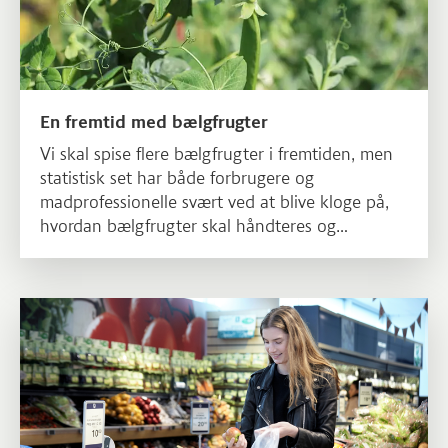
En fremtid med bælgfrugter
Vi skal spise flere bælgfrugter i fremtiden, men
statistisk set har både forbrugere og
madprofessionelle svært ved at blive kloge på,
hvordan bælgfrugter skal håndteres og
tilberedes for at skabe smag. Derfor skal en ny
kampagne fra Landbrug & Fødevarer vise
fagfolk og forbrugere, at det er nemmere end
Læs mere om Vejen til mersalg af frugt og grønt
man tror at lave mad med bælgfrugter.