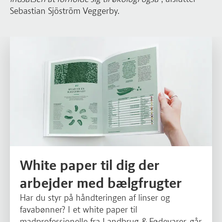
Sebastian Sjöström Veggerby.
Læs mere om White paper til dig der arbejder med bælgfrugter
White paper til dig der
arbejder med bælgfrugter
Har du styr på håndteringen af linser og
favabønner? I et white paper til
madprofessionelle fra Landbrug & Fødevarer, går