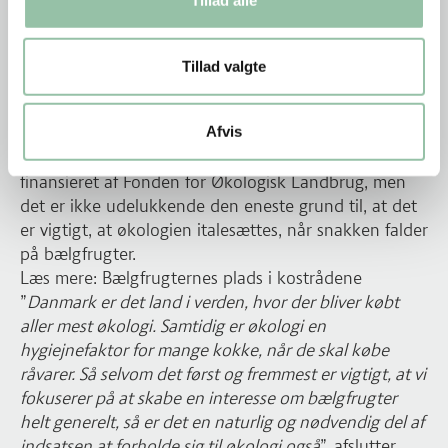
Tillad alle
white paper med information og inspiration om
bælgfrugter til fagprofessionelle.
Du kan downloade hele white paperet her
Tillad valgte
Økologi er vigtigt
Afvis
Som et ekstra springende punkt i kampagnen, vil der
også være et særskilt fokus på økologi. Indsatsen er
finansieret af Fonden for Økologisk Landbrug, men
det er ikke udelukkende den eneste grund til, at det
er vigtigt, at økologien italesættes, når snakken falder
på bælgfrugter.
Læs mere: Bælgfrugternes plads i kostrådene
”
Danmark er det land i verden, hvor der bliver købt
aller mest økologi. Samtidig er økologi en
hygiejnefaktor for mange kokke, når de skal købe
råvarer. Så selvom det først og fremmest er vigtigt, at vi
fokuserer på at skabe en interesse om bælgfrugter
helt generelt, så er det en naturlig og nødvendig del af
indsatsen at forholde sig til økologi også
”, afslutter