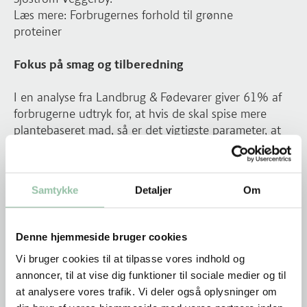
Læs mere: Forbrugernes forhold til grønne
proteiner
Fokus på smag og tilberedning
I en analyse fra Landbrug & Fødevarer giver 61% af
forbrugerne udtryk for, at hvis de skal spise mere
plantebaseret mad, så er det vigtigste parameter, at
maden skal smage godt. Samme analyse viser også, at
forbrugerne ønsker, at det skal være nemt at lave
plantebaseret med, og derfor skal bælgfrugternes
Samtykke
Detaljer
Om
tilberedningsmetoder synliggøres.
”
Kampagnen skal skabe en interesse hos folk, der
giver én lyst til at prøve at lave mad med bælgfrugter.
Denne hjemmeside bruger cookies
Forbrugerne skal have forståelse for, hvordan de får
Vi bruger cookies til at tilpasse vores indhold og
smag frem i bælgfrugter, og derfor skal der først og
annoncer, til at vise dig funktioner til sociale medier og til
fremmest skabes en interesse og forståelse for,
at analysere vores trafik. Vi deler også oplysninger om
hvordan bælgfrugter håndteres
”, siger Sebastian