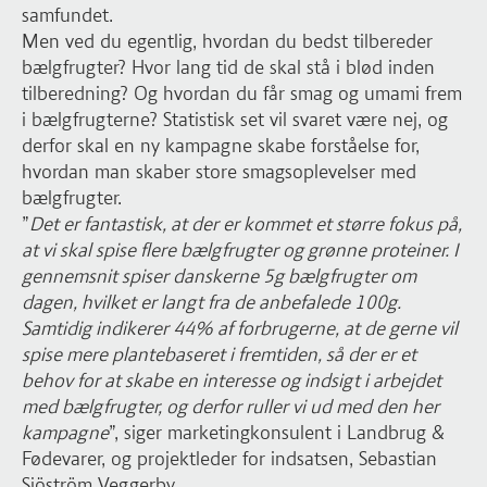
samfundet.
Men ved du egentlig, hvordan du bedst tilbereder
bælgfrugter? Hvor lang tid de skal stå i blød inden
tilberedning? Og hvordan du får smag og umami frem
i bælgfrugterne? Statistisk set vil svaret være nej, og
derfor skal en ny kampagne skabe forståelse for,
hvordan man skaber store smagsoplevelser med
bælgfrugter.
”
Det er fantastisk, at der er kommet et større fokus på,
at vi skal spise flere bælgfrugter og grønne proteiner. I
gennemsnit spiser danskerne 5g bælgfrugter om
dagen, hvilket er langt fra de anbefalede 100g.
Samtidig indikerer 44% af forbrugerne, at de gerne vil
spise mere plantebaseret i fremtiden, så der er et
behov for at skabe en interesse og indsigt i arbejdet
med bælgfrugter, og derfor ruller vi ud med den her
kampagne
”, siger marketingkonsulent i Landbrug &
Fødevarer, og projektleder for indsatsen, Sebastian
Sjöström Veggerby.