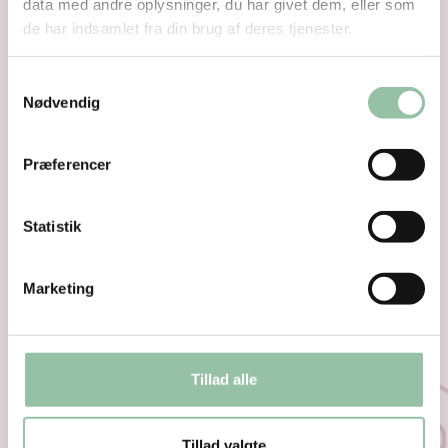
data med andre oplysninger, du har givet dem, eller som
de har indsamlet fra din brug af deres tjenester.
Samtykkevalg
Nødvendig
Skærevejledning
Præferencer
Tilberedning
Statistik
Se næringsstofindhold per 100 g rå vægt
Marketing
Anprisninger og jernindhold (mg/100g) til
denne udskæring
Tillad alle
Nøglehulsmærket
Tillad valgte