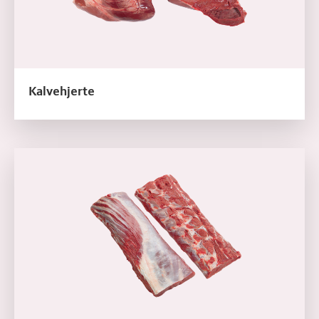
Kalvehjerte
Læs mere om Kalvefilet