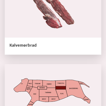
Kalvemørbrad
Læs mere om Kalvemørbrad, medaljoner