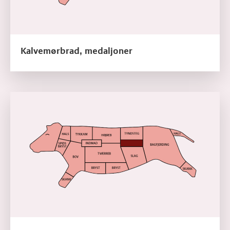
Kalvemørbrad, medaljoner
Læs mere om Kalvemørbrad, tournedos