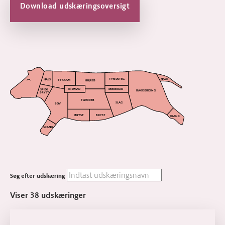
Download udskæringsoversigt
TYNDSTEG
HALE
HALS
TYKKAM
HØJREB
INDMAD
MØRBRAD
SPIDS
BAGFJERDING
BRYST
TVÆRREB
SLAG
BOV
BRYST
BRYST
SKANK
SKANK
Søg efter udskæring
Viser
38
udskæringer
Læs mere om Kalvebov med ben