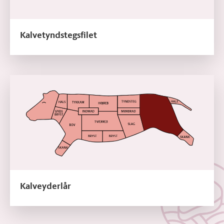
Kalvetyndstegsfilet
Læs mere om Kalveyderlår
Kalveyderlår