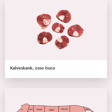
Læs mere om Kalveskank, osso buco
Kalveskank, osso buco
Læs mere om Kalvespidsbryst