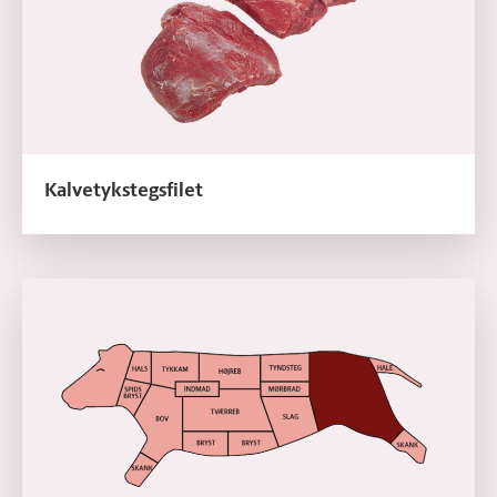
Kalvetykstegsfilet
Læs mere om Kalvetykstegsfilet, carpaccio