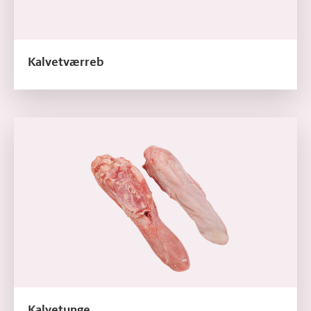
Kalvetværreb
Læs mere om Kalvetunge
Kalvetunge