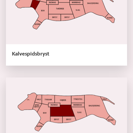
Kalvespidsbryst
Læs mere om Kalvetværreb