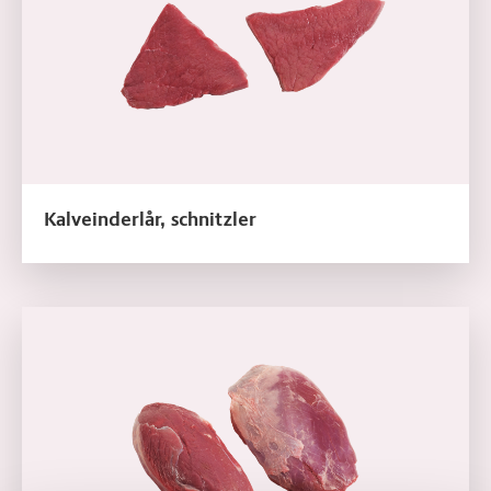
Kalveinderlår, schnitzler
Læs mere om Kalveklump