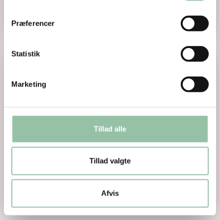
Kalvekæbe
Præferencer
Læs mere om Kalvelever
Statistik
Marketing
Tillad alle
Tillad valgte
Kalvelever
Afvis