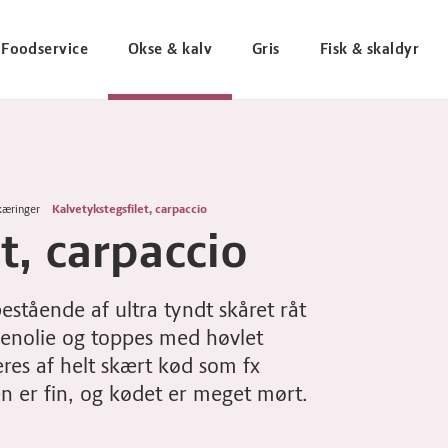
Foodservice
Okse & kalv
Gris
Fisk & skaldyr
kæringer
Kalvetykstegsfilet, carpaccio
t, carpaccio
bestående af ultra tyndt skåret råt
venolie og toppes med høvlet
res af helt skært kød som fx
gen er fin, og kødet er meget mørt.