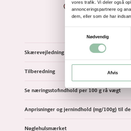
vores trafik. Vi deler også 
annonceringspartnere og anal
dem, eller som de har indsaml
Samtykkevalg
Nødvendig
Skærevejledning
Tilberedning
Afvis
Se næringsstofindhold per 100 g rå vægt
Anprisninger og jernindhold (mg/100g) til d
Nøglehulsmærket