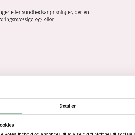
ger eller sundhedsanprisninger, der en
næringsmæssige og/ eller
Detaljer
ookies
se vores indhold og annoncer, til at vise dig funktioner til sociale