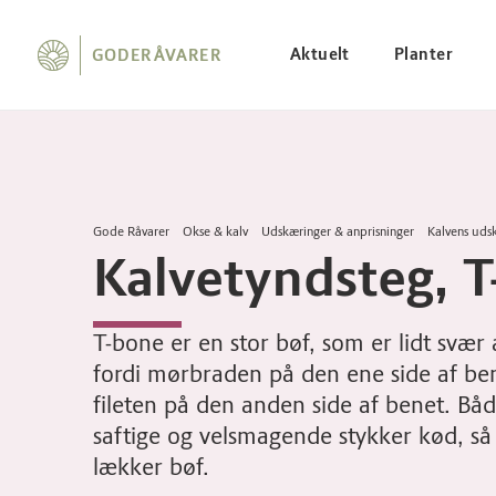
Aktuelt
Planter
GODERÅVARER
Gode Råvarer
Okse & kalv
Udskæringer & anprisninger
Kalvens uds
Kalvetyndsteg, 
T-bone er en stor bøf, som er lidt svær a
fordi mørbraden på den ene side af bene
fileten på den anden side af benet. Bå
saftige og velsmagende stykker kød, så 
lækker bøf.