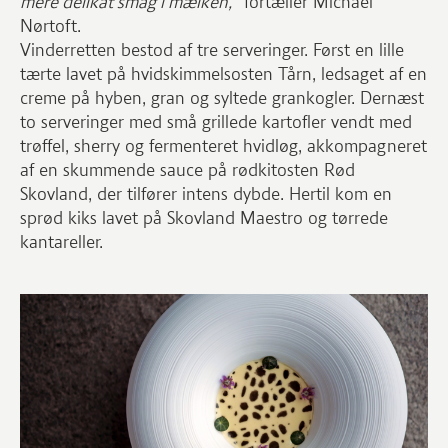
mere delikat smag i mælken,
” fortæller Michael
Nørtoft.
Vinderretten bestod af tre serveringer. Først en lille
tærte lavet på hvidskimmelsosten Tårn, ledsaget af en
creme på hyben, gran og syltede grankogler. Dernæst
to serveringer med små grillede kartofler vendt med
trøffel, sherry og fermenteret hvidløg, akkompagneret
af en skummende sauce på rødkitosten Rød
Skovland, der tilfører intens dybde. Hertil kom en
sprød kiks lavet på Skovland Maestro og tørrede
kantareller.