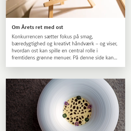
Om Årets ret med ost
Konkurrencen sætter fokus på smag,
bæredygtighed og kreativt håndværk – og viser,
hvordan ost kan spille en central rolle i
fremtidens grønne menuer. På denne side kan
du læse mere om konkurrencens formål,
tidsplan samt kriterierne for, hvad der skal til for
at skabe en prisvindende ret med ost.
Læs mere om Se alle vinderne gennem årene