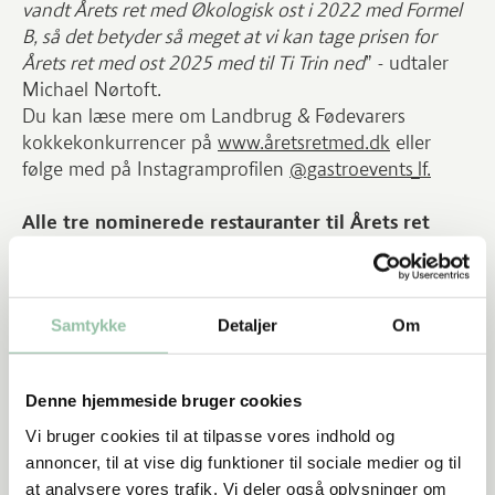
vandt Årets ret med Økologisk ost i 2022 med Formel
B, så det betyder så meget at vi kan tage prisen for
Årets ret med ost 2025 med til Ti Trin ned
” - udtaler
Michael Nørtoft.
Du kan læse mere om Landbrug & Fødevarers
kokkekonkurrencer på
www.åretsretmed.dk
eller
følge med på Instagramprofilen
@gastroevents_lf.
Alle tre nominerede restauranter til Årets ret
med ost 2025 var:
Ti Trin Ned, Fredericia
Samtykke
Detaljer
Om
Mielcke & Hurtigkarl, København
Treetop, Vejle
Denne hjemmeside bruger cookies
Vi bruger cookies til at tilpasse vores indhold og
De 6 jurymedlemmer er:
annoncer, til at vise dig funktioner til sociale medier og til
Svend Rasmussen (Tv-vært, kok og madanmelder v.
at analysere vores trafik. Vi deler også oplysninger om