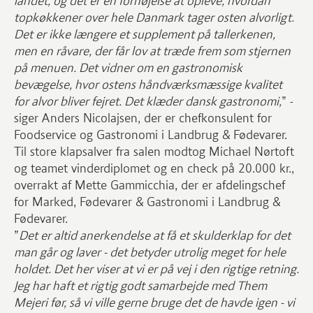
landet, og det er en fornøjelse at opleve, hvordan
topkøkkener over hele Danmark tager osten alvorligt.
Det er ikke længere et supplement på tallerkenen,
men en råvare, der får lov at træde frem som stjernen
på menuen. Det vidner om en gastronomisk
bevægelse, hvor ostens håndværksmæssige kvalitet
for alvor bliver fejret. Det klæder dansk gastronomi,
” -
siger Anders Nicolajsen, der er chefkonsulent for
Foodservice og Gastronomi i Landbrug & Fødevarer.
Til store klapsalver fra salen modtog Michael Nørtoft
og teamet vinderdiplomet og en check på 20.000 kr.,
overrakt af Mette Gammicchia, der er afdelingschef
for Marked, Fødevarer & Gastronomi i Landbrug &
Fødevarer.
”
Det er altid anerkendelse at få et skulderklap for det
man går og laver - det betyder utrolig meget for hele
holdet. Det her viser at vi er på vej i den rigtige retning.
Jeg har haft et rigtig godt samarbejde med Them
Mejeri før, så vi ville gerne bruge det de havde igen - vi