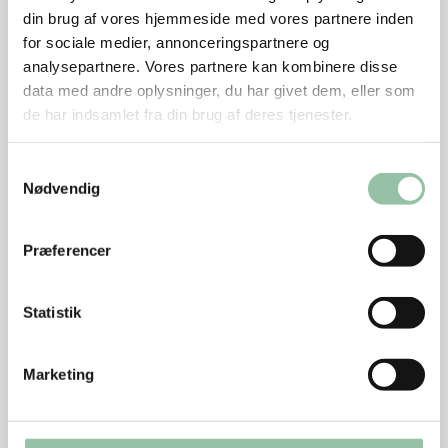
TV2)
din brug af vores hjemmeside med vores partnere inden
for sociale medier, annonceringspartnere og
Helle Brønnum Carlsen (forfatter, madanmelder v.
analysepartnere. Vores partnere kan kombinere disse
Whiteguide, Børsen & Politiken)
data med andre oplysninger, du har givet dem, eller som
Mikkel Maarbjerg (forfatter, kok og direktør i
de har indsamlet fra din brug af deres tjenester.
Maarbjerg & Kirk)
Samtykkevalg
Daniel McBurnie, (kok og køkkenchef)
Nødvendig
Thomas Herman, (kok, forfatter, TV-vært)
Præferencer
Anders Nicolajsen (chefkonsulent for Gastronomi
& Foodservice, Landbrug & Fødevarer)
Statistik
Årets ret med ost 2025 er arrangeret af Landbrug &
Fødevarer og finansieret af Mælkeafgiftsfonden.
Marketing
Kontakt