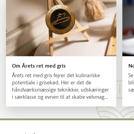
Om Årets ret med gris
No
Årets ret med gris fejrer det kulinariske
Se
potentiale i grisekød. Her er det de
bl
håndværksmæssige teknikker, udskæringer
sæ
i særklasse og evnen til at skabe velsmag
og fortælling med lokale råvarer, der er i
centrum. En konkurrence, hvor
gastronomien får lov at folde sig ud – med
grisen som hovedrolle.