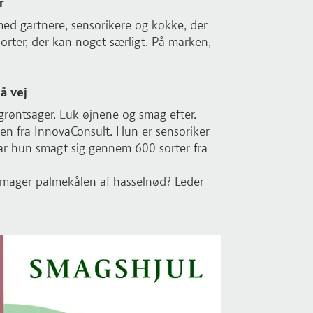
r
 med gartnere, sensorikere og kokke, der
rter, der kan noget særligt. På marken,
å vej
 grøntsager. Luk øjnene og smag efter.
n fra InnovaConsult. Hun er sensoriker
ar hun smagt sig gennem 600 sorter fra
 Smager palmekålen af hasselnød? Leder