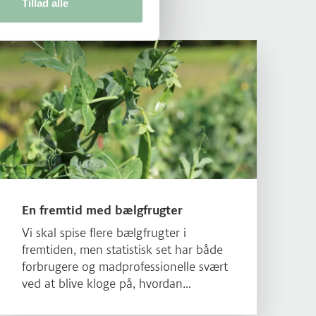
Tillad alle
Læs mere om En fremtid med bælgfrugter
En fremtid med bælgfrugter
Vi skal spise flere bælgfrugter i
fremtiden, men statistisk set har både
forbrugere og madprofessionelle svært
ved at blive kloge på, hvordan
bælgfrugter skal håndteres og