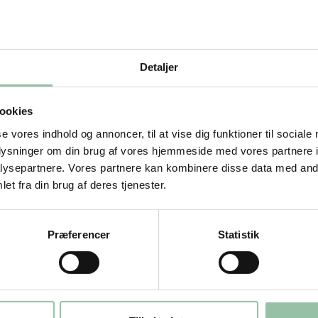
Detaljer
ookies
se vores indhold og annoncer, til at vise dig funktioner til sociale
novaConsult.
oplysninger om din brug af vores hjemmeside med vores partnere i
ysepartnere. Vores partnere kan kombinere disse data med andr
et fra din brug af deres tjenester.
dbrug
ager
Præferencer
Statistik
nne – her kan du downloade nudging
 detail.