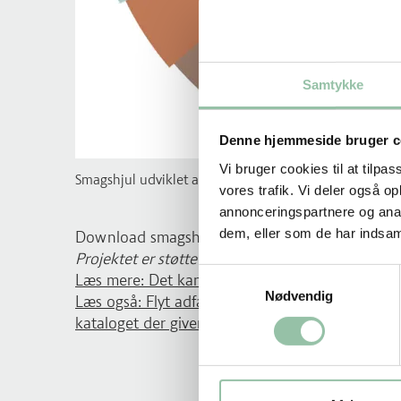
Samtykke
Denne hjemmeside bruger c
Vi bruger cookies til at tilpas
Smagshjul udviklet af sensoriker Lisbeth Ankersen, In
vores trafik. Vi deler også 
annonceringspartnere og anal
dem, eller som de har indsaml
Download smagshjulet
Projektet er støttet af Fonden for økologisk lan
Samtykkevalg
Læs mere: Det kan du kommunikere om grønts
Nødvendig
Læs også: Flyt adfærd og få økonomi i det grø
kataloget der giver dig 10 tips til foodservice og