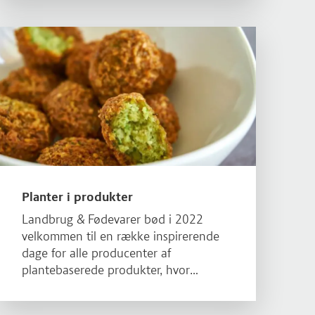
tilberedes for at skabe smag. Derfor
skal en ny kampagne fra Landbrug &
Læs mere om Planter i produkter
Fødevarer vise fagfolk og forbrugere, at
det er nemmere end man tror at lave
mad med bælgfrugter.
Planter i produkter
Landbrug & Fødevarer bød i 2022
velkommen til en række inspirerende
dage for alle producenter af
plantebaserede produkter, hvor
formålet var at blive klogere på
sourcing af økologiske råvarer,