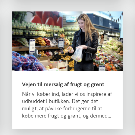
Læs mere om Vejen til mersalg af frugt og grønt
Vejen til mersalg af frugt og grønt
Når vi køber ind, lader vi os inspirere af
udbuddet i butikken. Det gør det
muligt, at påvirke forbrugerne til at
købe mere frugt og grønt, og dermed
påvirke dem til at købe sundere
måltider.