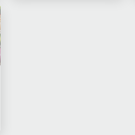
ejeri