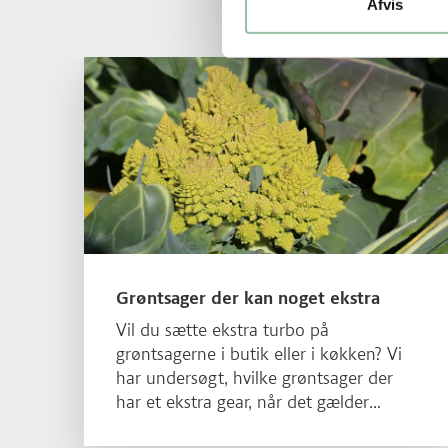
Afvis
Læs mere om Grøntsager der kan noget ekstra
Grøntsager der kan noget ekstra
Vil du sætte ekstra turbo på
grøntsagerne i butik eller i køkken? Vi
har undersøgt, hvilke grøntsager der
har et ekstra gear, når det gælder
umami-smag og mæthedsfølelse.