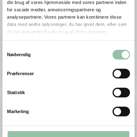
din brug af vores hjemmeside med vores partnere inden
for sociale medier, annonceringspartnere og
analysepartnere. Vores partnere kan kombinere disse
data med andre oplysninger, du har givet dem, eller som
de har indsamlet fra din brug af deres tjenester.
Grønne Proteiner
De grønne proteiner er et hjertebarn for os.
Samtykkevalg
Nødvendig
Sammen med resten af værdikæden vil vi styrke
produktionen af plantebaseret protein i
Danmark.
Præferencer
Statistik
Læs mere om En fremtid med bælgfrugter
Marketing