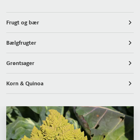
Frugt og bær
Bælgfrugter
Grøntsager
Korn & Quinoa
Læs mere om Grøntsager der kan noget ekstra