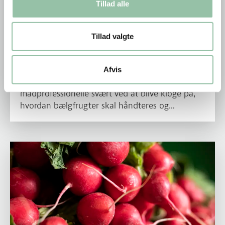
Tillad alle
Tillad valgte
En fremtid med bælgfrugter
Vi skal spise flere bælgfrugter i fremtiden, men
Afvis
statistisk set har både forbrugere og
madprofessionelle svært ved at blive kloge på,
hvordan bælgfrugter skal håndteres og
tilberedes for at skabe smag. Derfor skal en ny
kampagne fra Landbrug & Fødevarer vise
fagfolk og forbrugere, at det er nemmere end
Læs mere om Hvad smager dine grøntsager af?
man tror at lave mad med bælgfrugter.