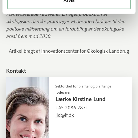
Roskilde Tekniske Skole. Projektet er støttet af Fonden for
Plantebaserede Fødevarer.
En øget produktion af
økologiske, danske grøntsager vil desuden bidrage til den
politiske målsætning om en fordobling af det økologiske
areal frem mod 2030.
Artikel bragt af
Innovationscenter for Økologisk Landbrug
Kontakt
Sektorchef for planter og planterige
fødevarer
Lærke Kirstine Lund
+45 2086 2871
lld@lf.dk