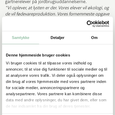
gartnerelever på jordbrugsuddannelserne.
"Vi oplever, at lysten er der. Vores elever vil økologi, og
de vil fødevareproduktion. Vores fornemmeste opgave
nu er at klæde dem korrekt på til den opgave"
-
fortæller Susanne Ogstrup, der er uddannelsesleder
på Roskilde Tekniske Skole, som er med som partner i
Samtykke
Detaljer
Om
projektet.
Flere danske øko-grøntsager i
indkøbskurven
Denne hjemmeside bruger cookies
Øget afsætning og efterspørgsel er også en vigtig
Vi bruger cookies til at tilpasse vores indhold og
indsats i projektet, og her vil dagligvarekædernes
annoncer, til at vise dig funktioner til sociale medier og til
grøntafdelinger blive uddannet i råvarekendskab, salg
at analysere vores trafik. Vi deler også oplysninger om
og markedsføring af danske, økologiske grøntsager.
din brug af vores hjemmeside med vores partnere inden
Her er prisen på udenlandske grøntsager med til at
for sociale medier, annonceringspartnere og
presse de danske grøntsager væk fra hylderne, og de
analysepartnere. Vores partnere kan kombinere disse
seneste tal viser, at salget af økologiske grøntsager i
data med andre oplysninger, du har givet dem, eller som
Danmark er fordelt på 65 % udenlandske og 35 %
de har indsamlet fra din brug af deres tjenester.
danske.