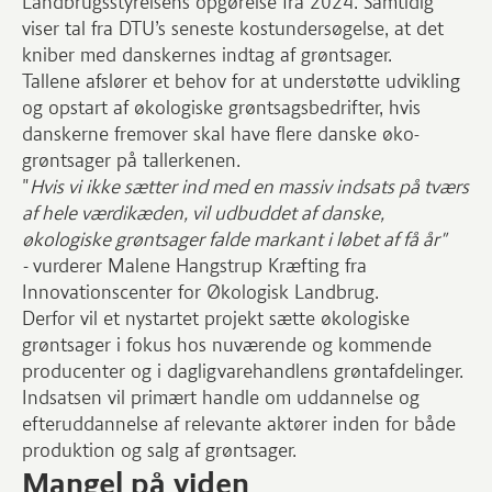
Landbrugsstyrelsens opgørelse fra 2024. Samtidig
viser tal fra DTU’s seneste kostundersøgelse, at det
kniber med danskernes indtag af grøntsager.
Tallene afslører et behov for at understøtte udvikling
og opstart af økologiske grøntsagsbedrifter, hvis
danskerne fremover skal have flere danske øko-
grøntsager på tallerkenen.
"
Hvis vi ikke sætter ind med en massiv indsats på tværs
af hele værdikæden, vil udbuddet af danske,
økologiske grøntsager falde markant i løbet af få år"
-
vurderer Malene Hangstrup Kræfting fra
Innovationscenter for Økologisk Landbrug.
Derfor vil et nystartet projekt sætte økologiske
grøntsager i fokus hos nuværende og kommende
producenter og i dagligvarehandlens grøntafdelinger.
Indsatsen vil primært handle om uddannelse og
efteruddannelse af relevante aktører inden for både
produktion og salg af grøntsager.
Mangel på viden