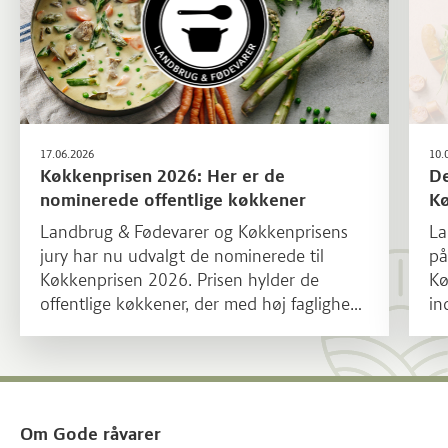
17.06.2026
10.
Køkkenprisen 2026: Her er de
De
nominerede offentlige køkkener
K
Landbrug & Fødevarer og Køkkenprisens
La
jury har nu udvalgt de nominerede til
på
Køkkenprisen 2026. Prisen hylder de
Kø
offentlige køkkener, der med høj faglighed,
in
stolthed og et stærkt fokus på økologi
skaber velsmagende måltider med
omtanke for både råvarer og mennesker.
Om Gode råvarer